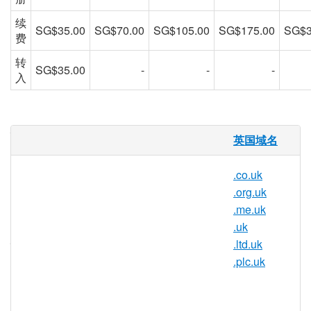
续
SG$35.00
SG$70.00
SG$105.00
SG$175.00
SG$3
费
转
SG$35.00
-
-
-
入
什么是 .sch.uk 域名？
英国域名
.sch.uk是英国的互联网国家代码顶级域名
(ccTLD)。它于 1985 年 7 月首次注册，比
.co.uk
.com 等原始通用顶级域名和之后的第一个
.org.uk
国家代码晚七个月。
.me.uk
.uk
为什么要注册 .sch.uk 域名？
.ltd.uk
想知道为什么您应该获得 .sch.uk 域名？有
.plc.uk
很多原因：
.sch.uk 扩展名是 .co.uk 的更短、更