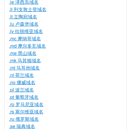
.je 泽西岛域名
.li 列支敦士登域名
.lt 立陶宛域名
.lu 卢森堡域名
.lv 拉脱维亚域名
.mc 摩纳哥域名
.md 摩尔多瓦域名
.me 黑山域名
.mk 马其顿域名
.mt 马耳他域名
.nl 荷兰域名
.no 挪威域名
.pl 波兰域名
.pt 葡萄牙域名
.ro 罗马尼亚域名
.rs 塞尔维亚域名
.ru 俄罗斯域名
.se 瑞典域名