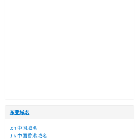
WHOIS 隐私
否
服务可用
DNSSEC 支
是
持
实时注册
是
注册限制
无
需要文件证
否
明
提供信托代
否
理服务
东亚域名
.cn 中国域名
.hk 中国香港域名