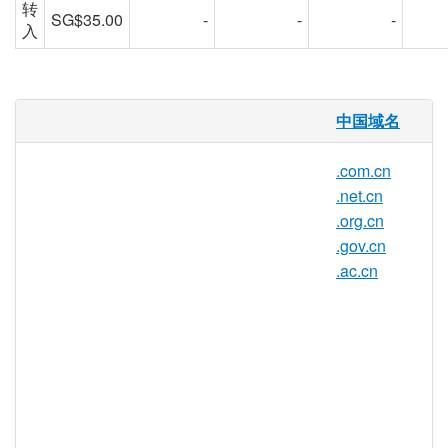
转
SG$35.00
-
-
-
入
.CN 域名
中国域名
.CN 域名为中华人民共和国的顶级域域名
.com.cn
（ccTLD）。在中国大陆，.CN 域名由中华
.net.cn
人民共和国工业和信息化部管理。.CN 域名
.org.cn
注册的管理机构为中国互联网络信息中心
.gov.cn
（CNNIC）。和其他国家一样，实际的注
.ac.cn
册是通过商业的域名注册服务机构。
Neulevel 已经和 CNNIC 合作，在中国大陆
之外进行商业的 .CN 域名注册服务。
根据 2016 年 4 月 centr.org 发布的数据：截
止 2016 年第一季度，.CN 域名注册量已达
一千八百五十万，在全球所有国家和地区顶
级域名中位居第一。