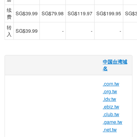
续
SG$39.99
SG$79.98
SG$119.97
SG$199.95
SG$3
费
转
SG$39.99
-
-
-
入
.TW 域名
中国台湾域
名
.TW 国家/地区代码顶级域名 (ccTLD) 是代
表中国台湾地区的一个域名后缀。
.com.tw
台湾 .
tw
/ .
com.tw
/ .
idv.tw
/ .
club.tw
/
.org.tw
.
ebiz.tw
/ .
game.tw
域名注册须符合以下条
.idv.tw
件：
.ebiz.tw
.club.tw
台湾 .tw 域名注册须符合以下条件：
.game.tw
.net.tw
.
com.tw
— 用于商业实体，注册人必须是合