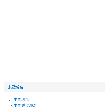
是
服务可用
DNSSEC 支
是
持
实时注册
是
注册限制
无
需要文件证
否
明
提供信托代
否
理服务
东亚域名
.cn 中国域名
.hk 中国香港域名