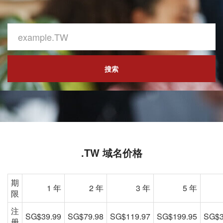
搜索
.TW 域名价格
期
1 年
2 年
3 年
5 年
限
注
SG$39.99
SG$79.98
SG$119.97
SG$199.95
SG$3
册