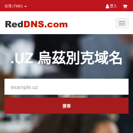
台灣 (TWD)
登入
.UZ 烏茲別克域名
搜尋