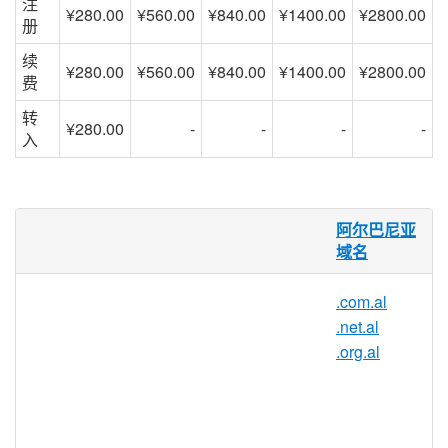
注
¥280.00
¥560.00
¥840.00
¥1400.00
¥2800.00
册
续
¥280.00
¥560.00
¥840.00
¥1400.00
¥2800.00
费
转
¥280.00
-
-
-
-
入
什么是 .al 域名？
阿尔巴尼亚
域名
.al 域名是阿尔巴尼亚的领土扩展名。它创
建于 1992 年，由 akep.al 管理。起初它仅
.com.al
限于阿尔巴尼亚公司，但现在甚至可以为国
.net.al
外的公司和个人注册阿尔巴尼亚域名。
.org.al
为什么要注册 .al 域名？
.al 域名是阿尔巴尼亚的国家代码域
名，所有阿尔巴尼亚个人和企业都必