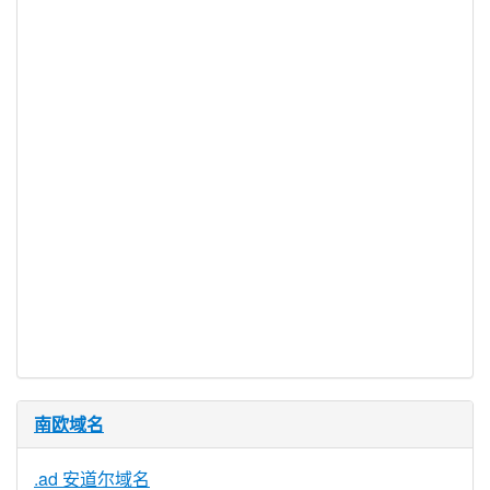
- 是的。
我是否需要商标/品牌名称
才能注册 .al？
- 不。
域 .al 有特殊用途吗？
- 不。
WHOIS 隐私服务可用于
.al？
- 不。
需要文件证
否
明
提供信托代
否
理服务
南欧域名
.ad 安道尔域名