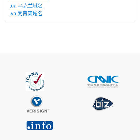
.ua 乌克兰域名
.va 梵蒂冈域名