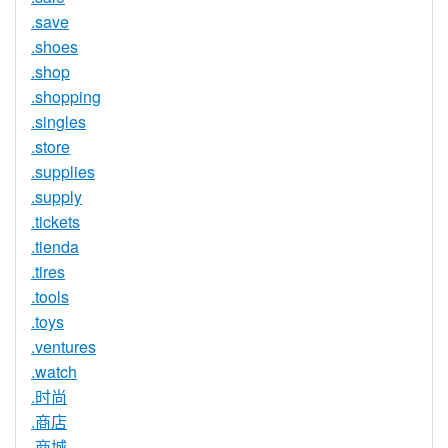
.save
.shoes
.shop
.shopping
.singles
.store
.supplies
.supply
.tickets
.tienda
.tires
.tools
.toys
.ventures
.watch
.时尚
.商店
.商城