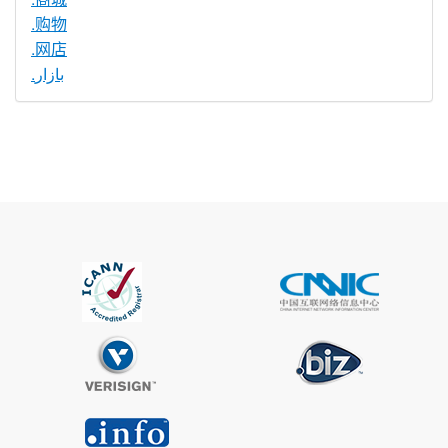
.购物
.网店
.بازار