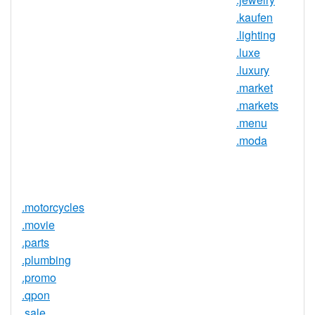
服务可用
.kaufen
DNSSEC 支
否
.lighting
持
.luxe
实时注册
是
.luxury
.market
注册限制
无
.markets
需要文件证
.menu
否
明
.moda
提供信托代
否
理服务
.motorcycles
.movie
.parts
.plumbing
.promo
.qpon
.sale