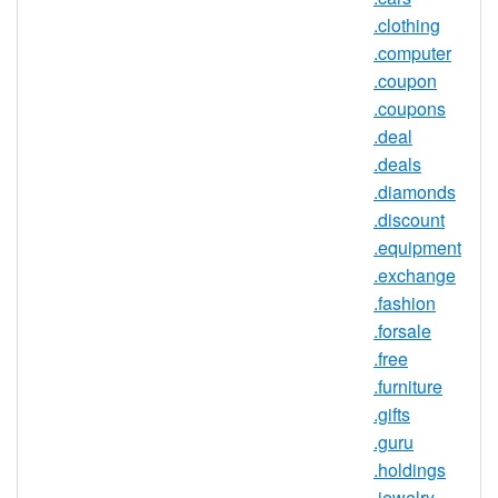
.clothing
TLD 类型：新通用顶级域名
.computer
注册机构：Donuts
.coupon
.coupons
.deal
.cheap 域名信息
.deals
.diamonds
TLD 类型
nTLD
.discount
最小长度
2 个字符
.equipment
最大长度
63 个字符
.exchange
.fashion
最小注册期
1 年
.forsale
限
.free
最大注册期
10 年
.furniture
限
.gifts
IDN 支持
否
.guru
.holdings
WHOIS 隐私
是
.jewelry