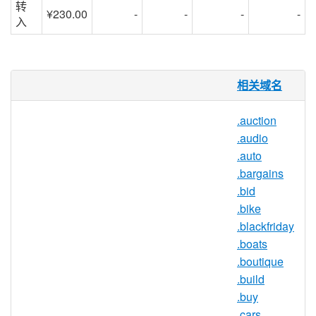
转
¥230.00
-
-
-
-
入
.cheap 域名
相关域名
电子商务搜索中使用最多的描述符之一是
.auction
“便宜”，许多消费者被迫成为节俭的购物
.audio
者，这也就不足为奇了。在网上找到最好的
.auto
价格最大的挑战之一是不得不搜索整个搜索
.bargains
结果页面来找到折扣商店。现在，使用
.bid
.CHEAP 域名，电子商务网站有一个域名选
.bike
项，其中包含一个相关且可销售的关键字
.blackfriday
.CHEAP 域名可以由任何个人，团体或企业
.boats
以任何理由进行注册。
.boutique
.build
.buy
.cheap 注册机构信息
.cars