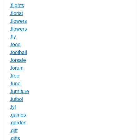
.flights
.florist
.flowers
.flowers
.fly
.food
.football
.forsale
.forum
.free
.fund
.furniture
.futbol
.fyi
.games
.garden
.gift
.gifts