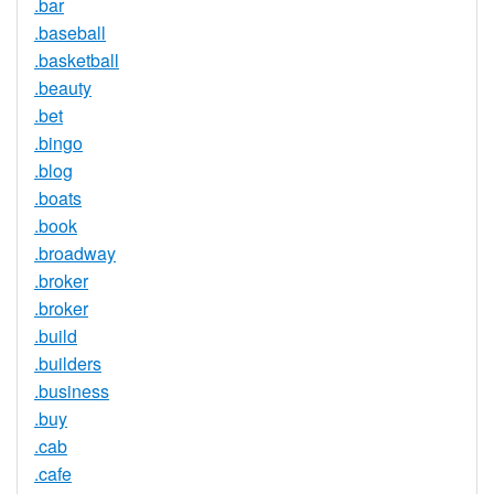
.bar
.baseball
.basketball
.beauty
.bet
.bingo
.blog
.boats
.book
.broadway
.broker
.broker
.build
.builders
.business
.buy
.cab
.cafe