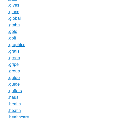
.gives
.glass
.global
.gmbh
.gold
.golf
.graphics
.gratis
.green
.gripe
.group
.guide
.guide
.guitars
.haus
.health
.health
.healthcare