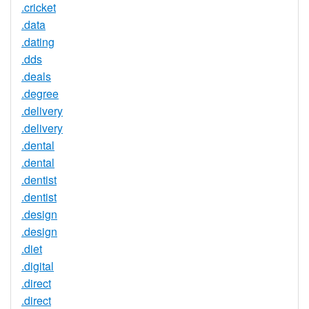
.cricket
.data
.dating
.dds
.deals
.degree
.delivery
.delivery
.dental
.dental
.dentist
.dentist
.design
.design
.diet
.digital
.direct
.direct