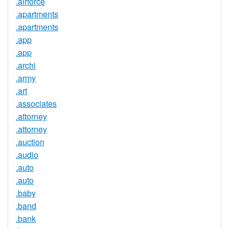
.airforce
.apartments
.apartments
.app
.app
.archi
.army
.art
.associates
.attorney
.attorney
.auction
.audio
.auto
.auto
.baby
.band
.bank