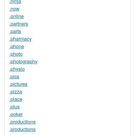
.ninja
.now
.online
.partners
.parts
.pharmacy
.phone
.photo
.photography
.physio
.pics
.pictures
.pizza
.place
.plus
.poker
.productions
.productions