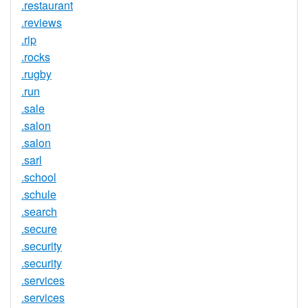
.restaurant
.reviews
.rip
.rocks
.rugby
.run
.sale
.salon
.salon
.sarl
.school
.schule
.search
.secure
.security
.security
.services
.services