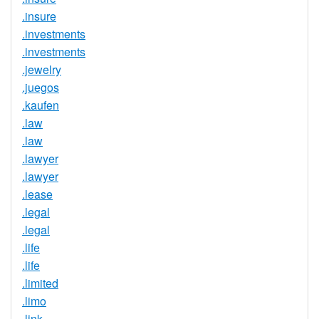
.insure
.investments
.investments
.jewelry
.juegos
.kaufen
.law
.law
.lawyer
.lawyer
.lease
.legal
.legal
.life
.life
.limited
.limo
.link