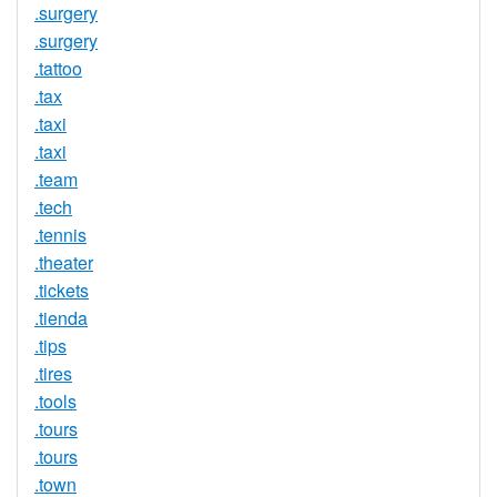
.surgery
.surgery
.tattoo
.tax
.taxi
.taxi
.team
.tech
.tennis
.theater
.tickets
.tienda
.tips
.tires
.tools
.tours
.tours
.town