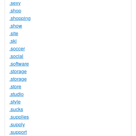
.sexy
.shop
.shopping
.show
.site
.ski
.soccer
.social
.software
.storage
.storage
.store
.studio
.style
.sucks
.supplies
.supply
.support