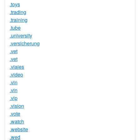
.toys
.trading
.training
.tube
.university
.versicherung
.vet
.vet
.viajes
.video
.vin
.vin
.vip
.vision
.vote
.watch
.website
.wed