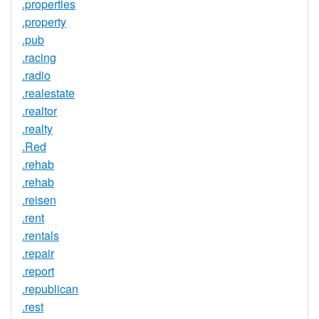
.properties
.property
.pub
.racing
.radio
.realestate
.realtor
.realty
.Red
.rehab
.rehab
.reisen
.rent
.rentals
.repair
.report
.republican
.rest