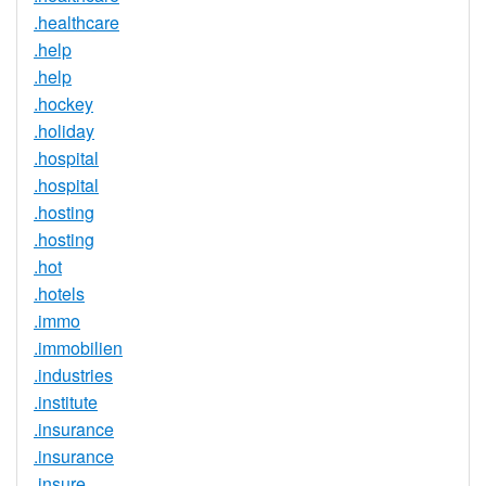
.healthcare
.help
.help
.hockey
.holiday
.hospital
.hospital
.hosting
.hosting
.hot
.hotels
.immo
.immobilien
.industries
.institute
.insurance
.insurance
.insure