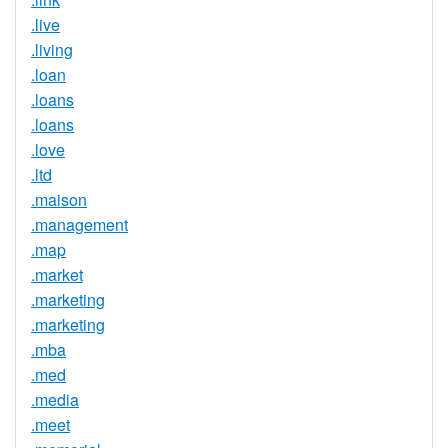
.live
.living
.loan
.loans
.loans
.love
.ltd
.maison
.management
.map
.market
.marketing
.marketing
.mba
.med
.media
.meet