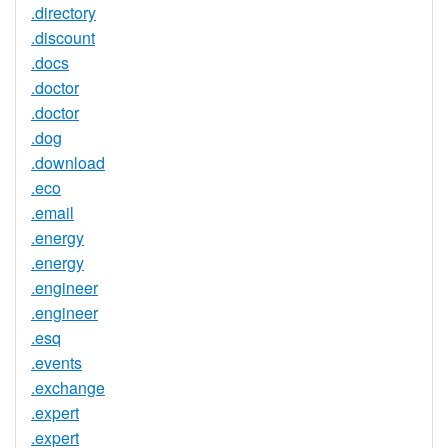
.directory
.discount
.docs
.doctor
.doctor
.dog
.download
.eco
.email
.energy
.energy
.engineer
.engineer
.esq
.events
.exchange
.expert
.expert