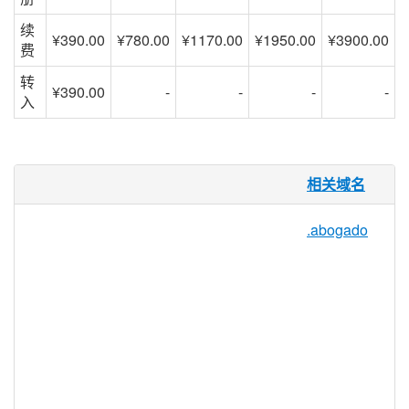
续
¥390.00
¥780.00
¥1170.00
¥1950.00
¥3900.00
费
转
¥390.00
-
-
-
-
入
.engineering 域名
相关域名
理念共享是工程行业的核心，促进工程专业
.abogado
人员互动的网络平台对于行业的成功和发展
至关重要。.engineering 域名工程为这样一
个目的提供了完美的 TLD，因为它是一个
针对行业的，相关的，可信的域名空间，不
仅适用于工程师，也适用于企业，博主，杂
志，学校和团体， 分享新的进展，并推出
新产品。