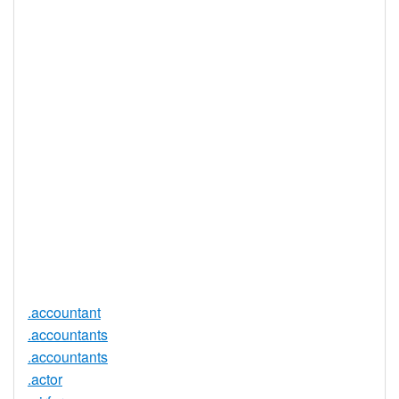
IDN 支持
否
WHOIS 隐私
是
服务可用
DNSSEC 支
否
持
实时注册
是
注册限制
无
需要文件证
否
明
提供信托代
否
理服务
.accountant
.accountants
.accountants
.actor