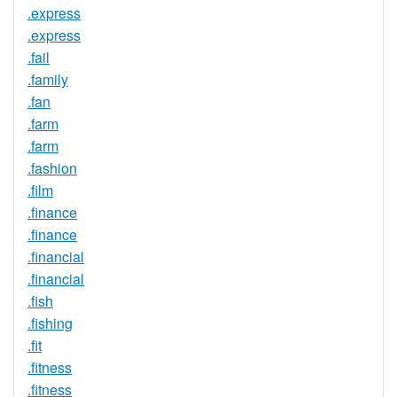
.express
.express
.fail
.family
.fan
.farm
.farm
.fashion
.film
.finance
.finance
.financial
.financial
.fish
.fishing
.fit
.fitness
.fitness