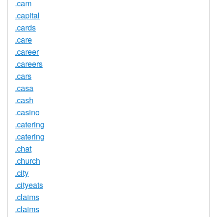
.cam
.capital
.cards
.care
.career
.careers
.cars
.casa
.cash
.casino
.catering
.catering
.chat
.church
.city
.cityeats
.claims
.claims