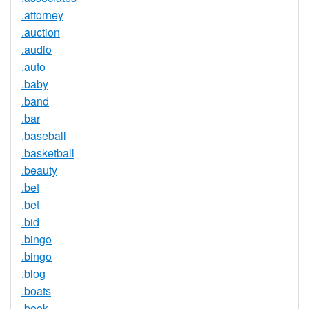
.attorney
.auction
.audio
.auto
.baby
.band
.bar
.baseball
.basketball
.beauty
.bet
.bet
.bid
.bingo
.bingo
.blog
.boats
.book