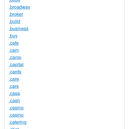
.broadway
.broker
.build
.business
.buy
.cafe
.cam
.camp
.capital
.cards
.care
.cars
.casa
.cash
.casino
.casino
.catering