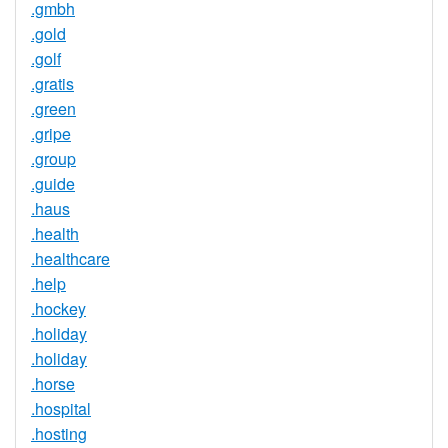
.gmbh
.gold
.golf
.gratis
.green
.gripe
.group
.guide
.haus
.health
.healthcare
.help
.hockey
.holiday
.holiday
.horse
.hospital
.hosting