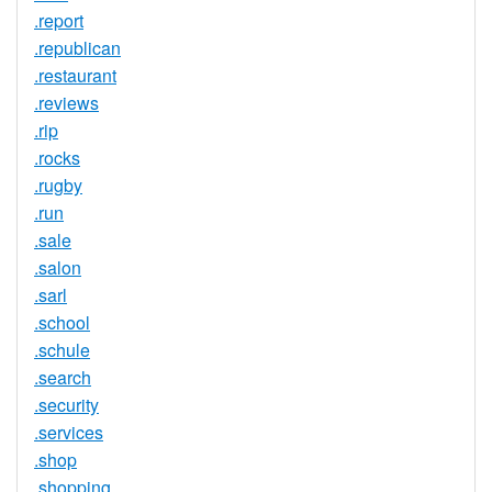
.report
.republican
.restaurant
.reviews
.rip
.rocks
.rugby
.run
.sale
.salon
.sarl
.school
.schule
.search
.security
.services
.shop
.shopping