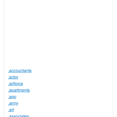
DNSSEC 支
否
持
实时注册
是
注册限制
无
需要文件证
否
明
提供信托代
否
理服务
.accountants
.actor
.airforce
.apartments
.app
.army
.art
.associates