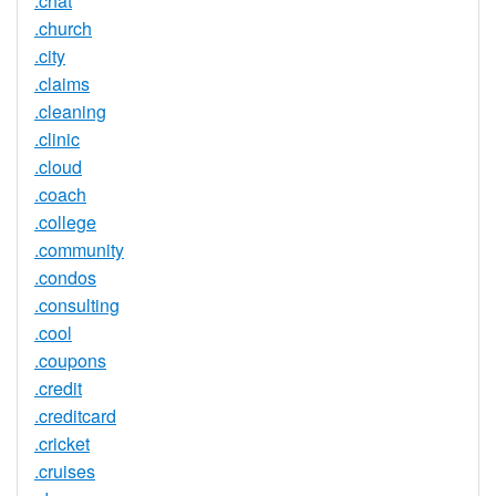
.chat
.church
.city
.claims
.cleaning
.clinic
.cloud
.coach
.college
.community
.condos
.consulting
.cool
.coupons
.credit
.creditcard
.cricket
.cruises