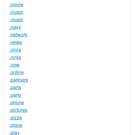
.movie
.music
.music
.navy
.network
.news
.ninja
.ninja
.now
.online
.partners
.parts
.party
.phone
.pictures
.pizza
.place
.play