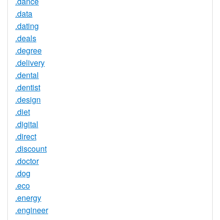
.dance
.data
.dating
.deals
.degree
.delivery
.dental
.dentist
.design
.diet
.digital
.direct
.discount
.doctor
.dog
.eco
.energy
.engineer