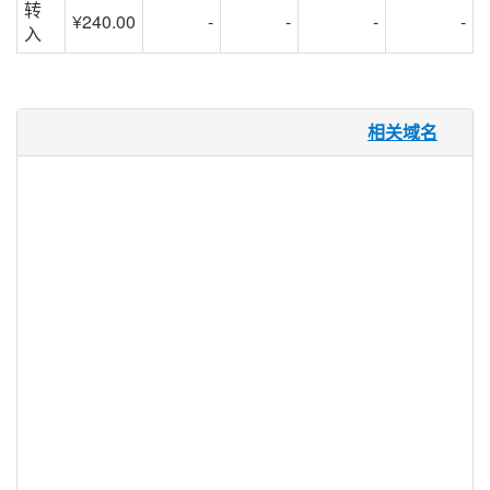
转
¥240.00
-
-
-
-
入
.fish 域名
相关域名
.fish “鱼”可能意味着鱼，可能是指在不同行
业范围内的一些不同的应用。.FISH 为这个
词的所有种类提供了一个域名空间，可以被
垂钓者，渔民，渔业，水族馆卖主或者钓鱼
教官使用。.FISH 域名是一个开放的注册
TLD，意味着它可以由任何个人，团体或企
业出于任何原因进行注册，使其具有足够的
灵活性，可以涵盖各种鱼类相关的网站。
.fish 注册机构信息
TLD 类型：新通用顶级域名