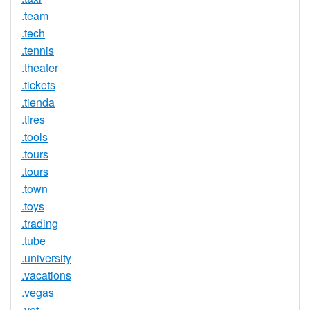
.team
.tech
.tennis
.theater
.tickets
.tienda
.tires
.tools
.tours
.tours
.town
.toys
.trading
.tube
.university
.vacations
.vegas
.vet