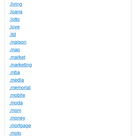
.living
.loans
.lotto
.love
.ltd
.maison
.map
.market
.marketing
.mba
.media
.memorial
.mobile
.moda
.mom
.money
.mortgage
.moto