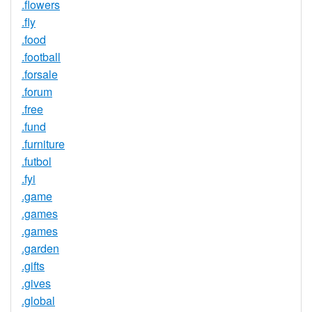
.flowers
.fly
.food
.football
.forsale
.forum
.free
.fund
.furniture
.futbol
.fyi
.game
.games
.games
.garden
.gifts
.gives
.global