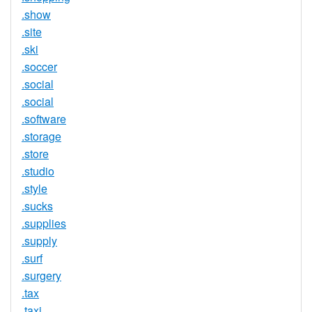
.show
.site
.ski
.soccer
.social
.social
.software
.storage
.store
.studio
.style
.sucks
.supplies
.supply
.surf
.surgery
.tax
.taxi