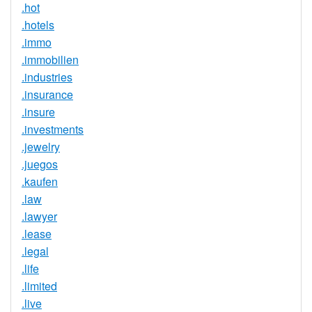
.hot
.hotels
.immo
.immobilien
.industries
.insurance
.insure
.investments
.jewelry
.juegos
.kaufen
.law
.lawyer
.lease
.legal
.life
.limited
.live