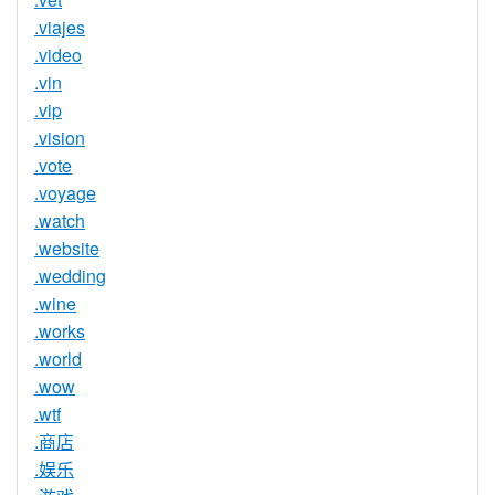
.viajes
.video
.vin
.vip
.vision
.vote
.voyage
.watch
.website
.wedding
.wine
.works
.world
.wow
.wtf
.商店
.娱乐