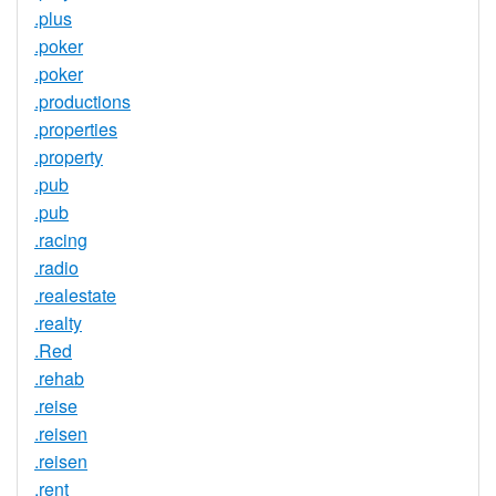
.plus
.poker
.poker
.productions
.properties
.property
.pub
.pub
.racing
.radio
.realestate
.realty
.Red
.rehab
.reise
.reisen
.reisen
.rent