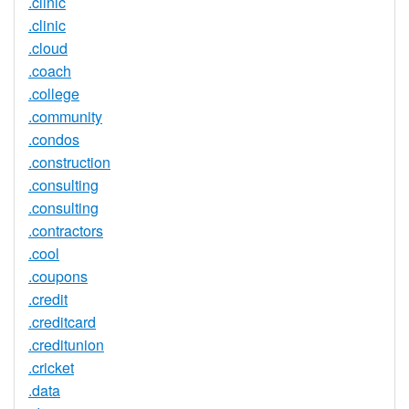
.clinic
.clinic
.cloud
.coach
.college
.community
.condos
.construction
.consulting
.consulting
.contractors
.cool
.coupons
.credit
.creditcard
.creditunion
.cricket
.data