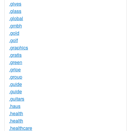
.gives
.glass
.global
.gmbh
.gold
.golf
.graphics
.gratis
.green
.gripe
.group
.guide
.guide
.guitars
.haus
.health
.health
.healthcare