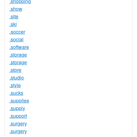
.shopping
.show
.site
.ski
.soccer
.social
.software
.storage
.storage
.store
.studio
.style
.sucks
.supplies
.supply
.support
.surgery
.surgery