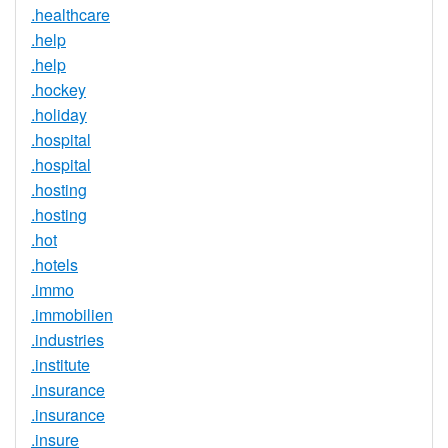
.healthcare
.help
.help
.hockey
.holiday
.hospital
.hospital
.hosting
.hosting
.hot
.hotels
.immo
.immobilien
.industries
.institute
.insurance
.insurance
.insure