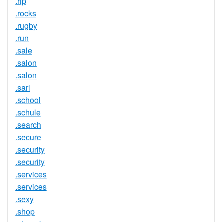
.rip
.rocks
.rugby
.run
.sale
.salon
.salon
.sarl
.school
.schule
.search
.secure
.security
.security
.services
.services
.sexy
.shop