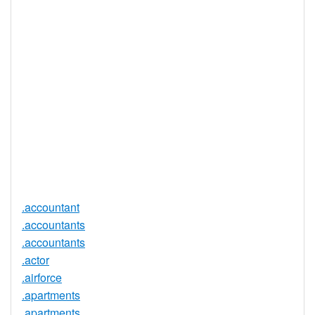
服务可用
DNSSEC 支
否
持
实时注册
是
注册限制
无
需要文件证
否
明
提供信托代
否
理服务
.accountant
.accountants
.accountants
.actor
.airforce
.apartments
.apartments