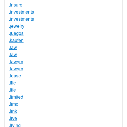
.insure
.investments
.investments
.jewelry
.juegos
.kaufen
.law
.law
.lawyer
.lawyer
.lease
.life
.life
.limited
.limo
.link
.live
.living