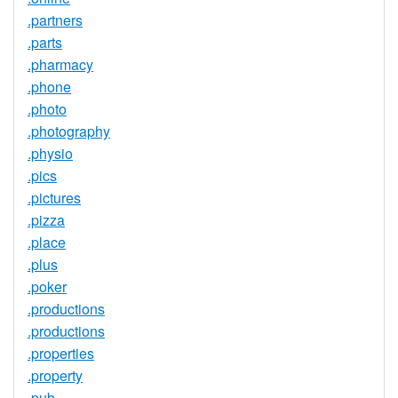
.partners
.parts
.pharmacy
.phone
.photo
.photography
.physio
.pics
.pictures
.pizza
.place
.plus
.poker
.productions
.productions
.properties
.property
.pub