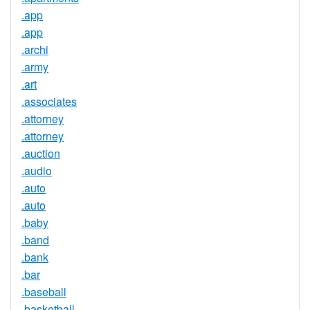
.app
.app
.archi
.army
.art
.associates
.attorney
.attorney
.auction
.audio
.auto
.auto
.baby
.band
.bank
.bar
.baseball
.basketball