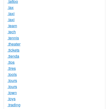
.tattoo
.tax
.taxi
.taxi
.team
.tech
.tennis
.theater
.tickets
.tienda
.tips
.tires
.tools
.tours
.tours
.town
.toys
.trading