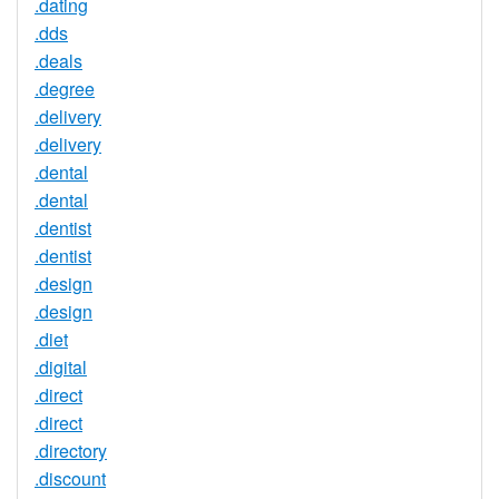
.dating
.dds
.deals
.degree
.delivery
.delivery
.dental
.dental
.dentist
.dentist
.design
.design
.diet
.digital
.direct
.direct
.directory
.discount