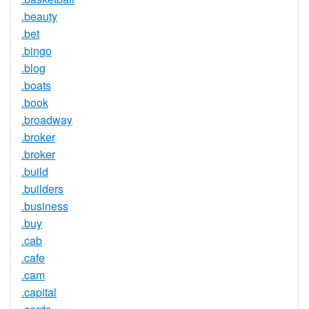
.beauty
.bet
.bingo
.blog
.boats
.book
.broadway
.broker
.broker
.build
.builders
.business
.buy
.cab
.cafe
.cam
.capital