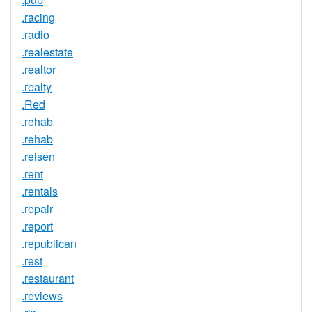
.racing
.radio
.realestate
.realtor
.realty
.Red
.rehab
.rehab
.reisen
.rent
.rentals
.repair
.report
.republican
.rest
.restaurant
.reviews