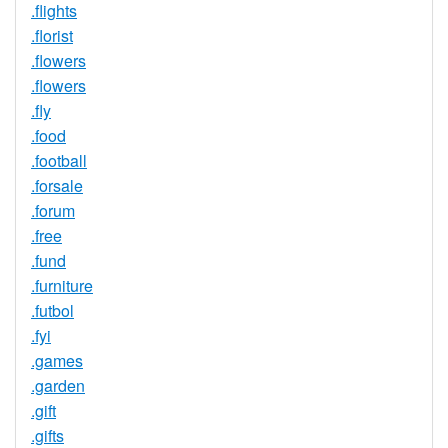
.flights
.florist
.flowers
.flowers
.fly
.food
.football
.forsale
.forum
.free
.fund
.furniture
.futbol
.fyi
.games
.garden
.gift
.gifts