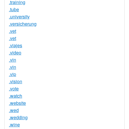
.training
.tube
.university
.versicherung
.vet
.vet
.viajes
.video
.vin
.vin
.vip
.vision
.vote
.watch
.website
.wed
.wedding
.wine