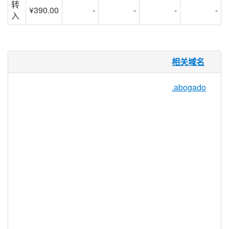
转
¥390.00
-
-
-
-
入
.legal 域名
相关域名
对于创业，结婚，写遗嘱，安置房产，购买
.abogado
新业务合作伙伴，离婚或提起诉讼的所有人
来说，寻找可靠和值得信赖的法律服务是必
须的。.LEGAL 通过提供相关且可识别的顶
级域名（TLD）作为客户的路标，将他们引
导至在线法律社区内的网站，使查找在线法
律服务变得更为简单。 .LEGAL 是律师，律
师事务所，律师审查服务，常见问题解答或
论坛网站以及法律顾问的完美 TLD。
.legal 注册机构信息