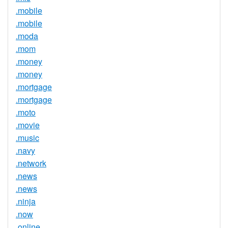
.mobile
.mobile
.moda
.mom
.money
.money
.mortgage
.mortgage
.moto
.movie
.music
.navy
.network
.news
.news
.ninja
.now
.online