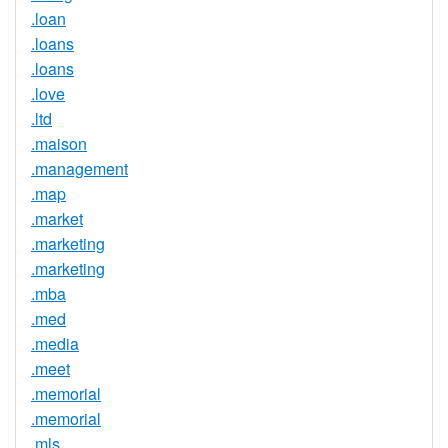
.loan
.loans
.loans
.love
.ltd
.maison
.management
.map
.market
.marketing
.marketing
.mba
.med
.media
.meet
.memorial
.memorial
.mls