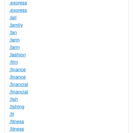
.express
.express
.fail
.family
.fan
.farm
.farm
.fashion
.film
.finance
.finance
.financial
.financial
.fish
.fishing
.fit
.fitness
.fitness