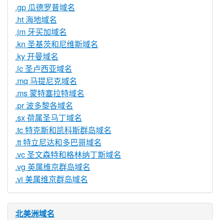
.gp 瓜德罗普域名
.ht 海地域名
.jm 牙买加域名
.kn 圣基茨和尼维斯域名
.ky 开曼域名
.lc 圣卢西亚域名
.mq 马提尼克域名
.ms 蒙特塞拉特域名
.pr 波多黎各域名
.sx 荷属圣马丁域名
.tc 特克斯和凯科斯群岛域名
.tt 特立尼达和多巴哥域名
.vc 圣文森特和格林纳丁斯域名
.vg 英属维京群岛域名
.vi 美属维京群岛域名
北美洲域名