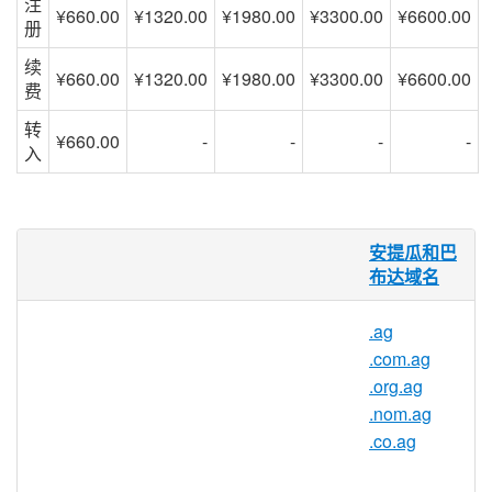
注
¥660.00
¥1320.00
¥1980.00
¥3300.00
¥6600.00
册
续
¥660.00
¥1320.00
¥1980.00
¥3300.00
¥6600.00
费
转
¥660.00
-
-
-
-
入
.net.ag域名 安提瓜和巴布达地区
安提瓜和巴
的国别域名
布达域名
.net.ag 域名是安提瓜和巴布达地区的国别
.ag
域名，从属亚洲地区，是安提瓜和巴布达互
.com.ag
联网的标识，体现当地的语言和价值。安提
.org.ag
瓜和巴布达地区域名后缀包括：
.org.ag
,
.nom.ag
.nom.ag
,
.net.ag
,
.com.ag
,
.co.ag
,
.ag
.co.ag
AG 可以理解为农业事业 ( AGricultural ) 和
银金属产业 ( ag 是银金属元素 ) 的缩写。