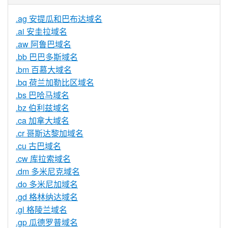
.ag 安提瓜和巴布达域名
.ai 安圭拉域名
.aw 阿鲁巴域名
.bb 巴巴多斯域名
.bm 百慕大域名
.bq 荷兰加勒比区域名
.bs 巴哈马域名
.bz 伯利兹域名
.ca 加拿大域名
.cr 哥斯达黎加域名
.cu 古巴域名
.cw 库拉索域名
.dm 多米尼克域名
.do 多米尼加域名
.gd 格林纳达域名
.gl 格陵兰域名
.gp 瓜德罗普域名