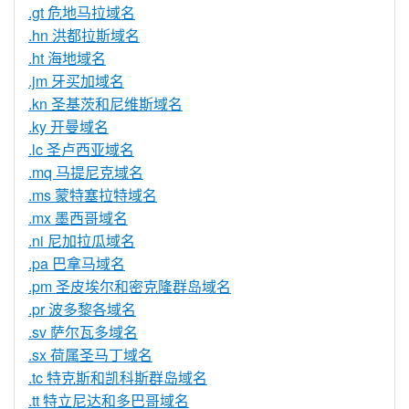
.gt 危地马拉域名
.hn 洪都拉斯域名
.ht 海地域名
.jm 牙买加域名
.kn 圣基茨和尼维斯域名
.ky 开曼域名
.lc 圣卢西亚域名
.mq 马提尼克域名
.ms 蒙特塞拉特域名
.mx 墨西哥域名
.ni 尼加拉瓜域名
.pa 巴拿马域名
.pm 圣皮埃尔和密克隆群岛域名
.pr 波多黎各域名
.sv 萨尔瓦多域名
.sx 荷属圣马丁域名
.tc 特克斯和凯科斯群岛域名
.tt 特立尼达和多巴哥域名