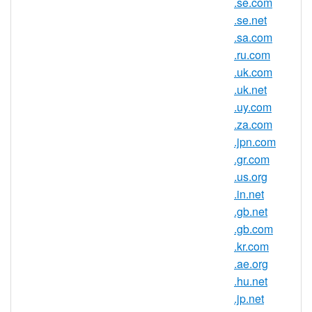
.se.com
注册机构：CentralNic Ltd.
.se.net
.sa.com
.ru.com
.no.com 域名信息
.uk.com
.uk.net
TLD 类型
SLD
.uy.com
最小长度
2 个字符
.za.com
最大长度
63 个字符
.jpn.com
.gr.com
最小注册期
1 年
.us.org
限
.in.net
最大注册期
10 年
.gb.net
限
.gb.com
IDN 支持
否
.kr.com
.ae.org
WHOIS 隐私
是
.hu.net
服务可用
.jp.net
DNSSEC 支