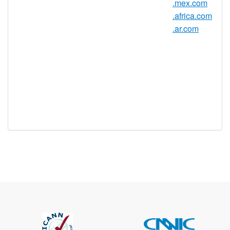
是
.mex.com
持
.africa.com
实时注册
是
.ar.com
注册限制
无
需要文件证
否
明
提供信托代
否
理服务