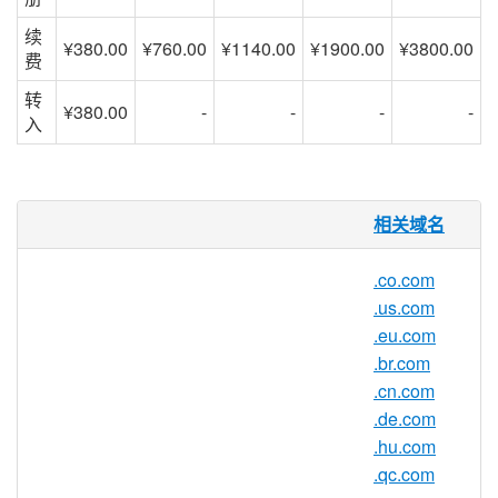
续
¥380.00
¥760.00
¥1140.00
¥1900.00
¥3800.00
费
转
¥380.00
-
-
-
-
入
.no.com 域名
相关域名
亚洲注册很高兴为 .no.com 域名提供域名注
.co.com
册服务给公众。赶快通过我们，亚洲最专业
.us.com
的备受信赖的域名注册商注册您的 .no.com
.eu.com
域名吧！
.br.com
.cn.com
.de.com
.no.com 注册机构信息
.hu.com
.qc.com
TLD 类型：二级域名