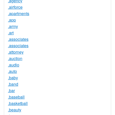
.agency
.airforce
.apartments
.app
.army
.art
.associates
.associates
.attorney
.auction
.audio
.auto
.baby
.band
.bar
.baseball
.basketball
.beauty