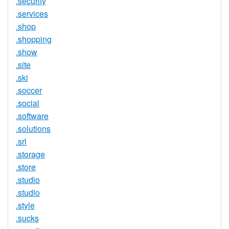
.security
.services
.shop
.shopping
.show
.site
.ski
.soccer
.social
.software
.solutions
.srl
.storage
.store
.studio
.studio
.style
.sucks