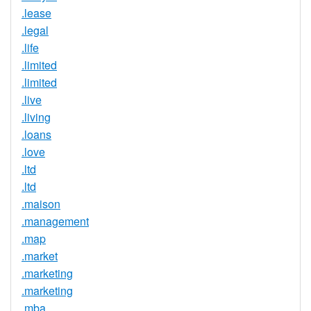
.lease
.legal
.life
.limited
.limited
.live
.living
.loans
.love
.ltd
.ltd
.maison
.management
.map
.market
.marketing
.marketing
.mba