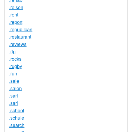
.reisen
.rent
.report
.republican
.restaurant
.reviews
.rip
.rocks
.rugby
.run
.sale
.salon
.sarl
.sarl
.school
.schule
.search