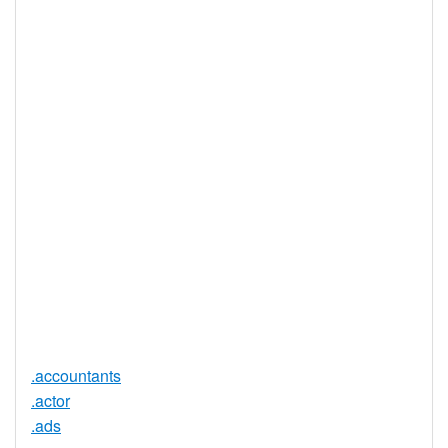
IDN 支持
否
WHOIS 隐私
是
服务可用
DNSSEC 支
否
持
实时注册
是
注册限制
无
需要文件证
否
明
提供信托代
否
理服务
.accountants
.actor
.ads