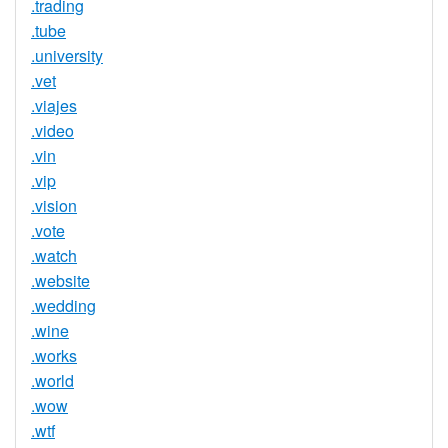
.trading
.tube
.university
.vet
.viajes
.video
.vin
.vip
.vision
.vote
.watch
.website
.wedding
.wine
.works
.world
.wow
.wtf