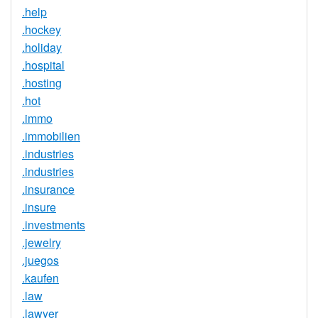
.help
.hockey
.holiday
.hospital
.hosting
.hot
.immo
.immobilien
.industries
.industries
.insurance
.insure
.investments
.jewelry
.juegos
.kaufen
.law
.lawyer