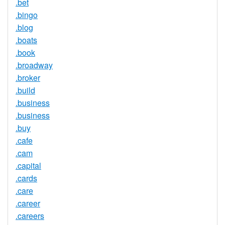
.bet
.bingo
.blog
.boats
.book
.broadway
.broker
.build
.business
.business
.buy
.cafe
.cam
.capital
.cards
.care
.career
.careers