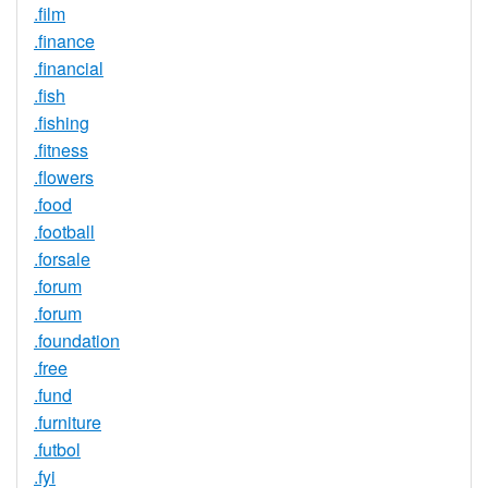
.film
.finance
.financial
.fish
.fishing
.fitness
.flowers
.food
.football
.forsale
.forum
.forum
.foundation
.free
.fund
.furniture
.futbol
.fyi