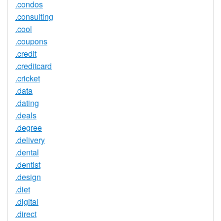
.condos
.consulting
.cool
.coupons
.credit
.creditcard
.cricket
.data
.dating
.deals
.degree
.delivery
.dental
.dentist
.design
.diet
.digital
.direct