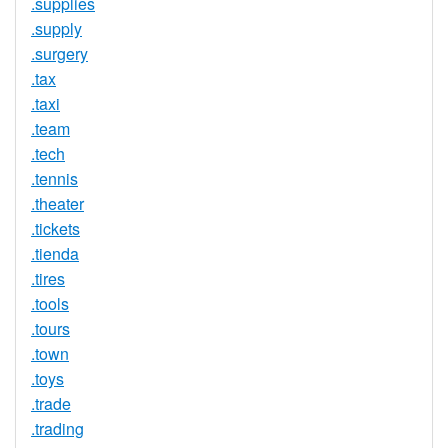
.supplies
.supply
.surgery
.tax
.taxi
.team
.tech
.tennis
.theater
.tickets
.tienda
.tires
.tools
.tours
.town
.toys
.trade
.trading