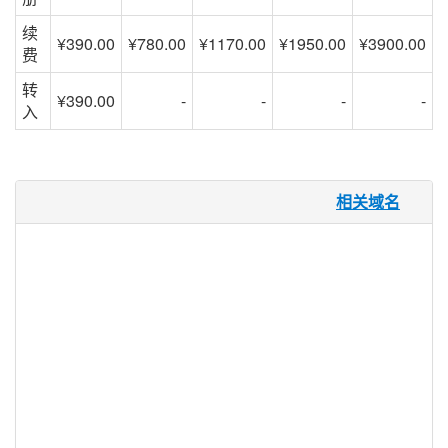
续
¥390.00
¥780.00
¥1170.00
¥1950.00
¥3900.00
费
转
¥390.00
-
-
-
-
入
.partners 域名
相关域名
无论是商业合作伙伴，公司合作伙伴，城市
合作伙伴，还是合作伙伴，合资企业，项目
或个人努力，.PARTNERS 都为所有人提供
了相关且具体的 TLD。 由于 .PARTNERS
包含商业名称中经常使用的术语，因此此扩
展名打开了域名的可能性，以包括姓氏或伙
伴名称。同时还允许灵活地在商店外分支并
设计创意域名，例如餐饮 .PARTNERS 或
auto.PARTNERS。