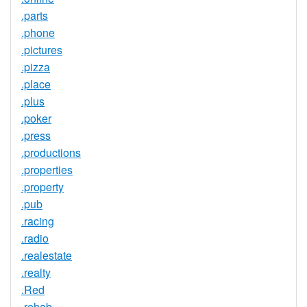
.parts
.phone
.pictures
.pizza
.place
.plus
.poker
.press
.productions
.properties
.property
.pub
.racing
.radio
.realestate
.realty
.Red
.rehab