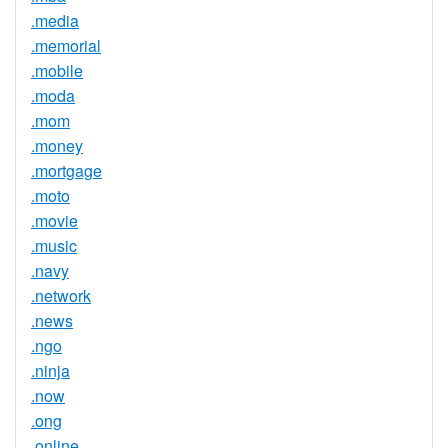
.media
.memorial
.mobile
.moda
.mom
.money
.mortgage
.moto
.movie
.music
.navy
.network
.news
.ngo
.ninja
.now
.ong
.online