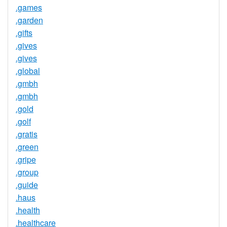
.games
.garden
.gifts
.gives
.gives
.global
.gmbh
.gmbh
.gold
.golf
.gratis
.green
.gripe
.group
.guide
.haus
.health
.healthcare