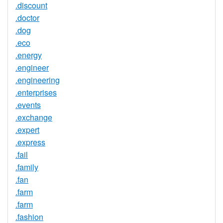
.discount
.doctor
.dog
.eco
.energy
.engineer
.engineering
.enterprises
.events
.exchange
.expert
.express
.fail
.family
.fan
.farm
.farm
.fashion