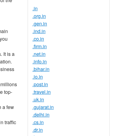
of the
.in
.org.in
.gen.in
main
.ind.in
 you
.co.in
.firm.in
It is a
.net.in
ation.
.info.in
usiness
.bihar.in
.io.in
 millions
.post.in
e top-
.travel.in
.uk.in
n a few
.gujarat.in
.delhi.in
 traffic
.cs.in
.dr.in