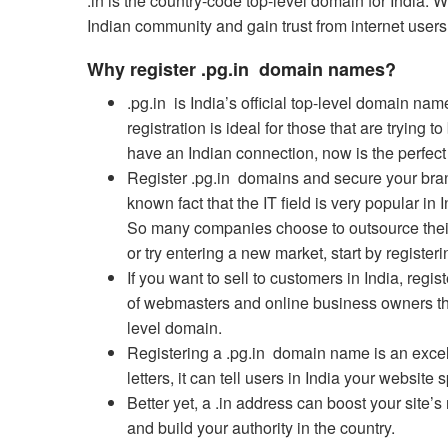
.in is the country-code top-level domain for India. 
Indian community and gain trust from internet users 
Why register .pg.in domain names?
.pg.in is India’s official top-level domain nam
registration is ideal for those that are trying 
have an Indian connection, now is the perfect
Register .pg.in domains and secure your brand
known fact that the IT field is very popular in 
So many companies choose to outsource their 
or try entering a new market, start by registe
If you want to sell to customers in India, reg
of webmasters and online business owners tha
level domain.
Registering a .pg.in domain name is an excell
letters, it can tell users in India your websit
Better yet, a .in address can boost your site’s
and build your authority in the country.