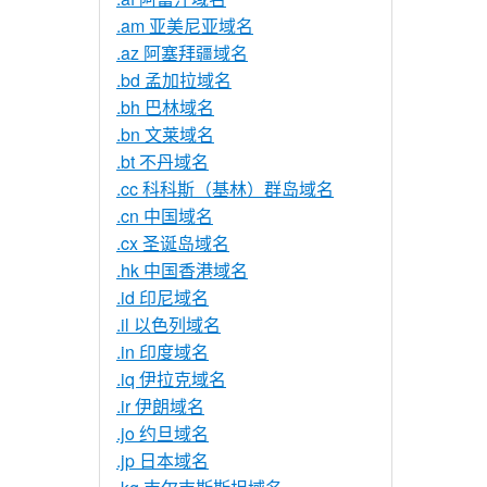
.am 亚美尼亚域名
.az 阿塞拜疆域名
.bd 孟加拉域名
.bh 巴林域名
.bn 文莱域名
.bt 不丹域名
.cc 科科斯（基林）群岛域名
.cn 中国域名
.cx 圣诞岛域名
.hk 中国香港域名
.id 印尼域名
.il 以色列域名
.in 印度域名
.iq 伊拉克域名
.ir 伊朗域名
.jo 约旦域名
.jp 日本域名