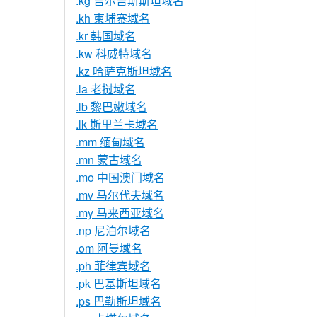
.kg 吉尔吉斯斯坦域名
.kh 柬埔寨域名
.kr 韩国域名
.kw 科威特域名
.kz 哈萨克斯坦域名
.la 老挝域名
.lb 黎巴嫩域名
.lk 斯里兰卡域名
.mm 缅甸域名
.mn 蒙古域名
.mo 中国澳门域名
.mv 马尔代夫域名
.my 马来西亚域名
.np 尼泊尔域名
.om 阿曼域名
.ph 菲律宾域名
.pk 巴基斯坦域名
.ps 巴勒斯坦域名