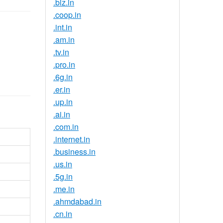
.biz.in
.coop.in
.int.in
.am.in
.tv.in
.pro.in
.6g.in
.er.in
.up.in
.ai.in
.com.in
.internet.in
.business.in
.us.in
.5g.in
.me.in
.ahmdabad.in
.cn.in