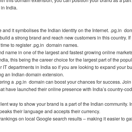
With this domain extension, you can position your brand as a part 
in India.
e and it symbolises the Indian identity on the Internet. .pg.in do
to build a strong brand and reach new customers in this country. If
 time to register .pg.in domain names.
 name in one of the largest and fastest growing online markets. 
India, this being the career choice for the largest part of the popul
IT departments in India so if you are looking to expand your b
ring an Indian domain extension.
istering a .pg.in domain can boost your chances for success. Join
t have launched their online presence with India’s country-cod
ent way to show your brand is a part of the Indian community. I
e speaks their language and accepts their currency.
 rankings on local Google search results – making it easier to gain