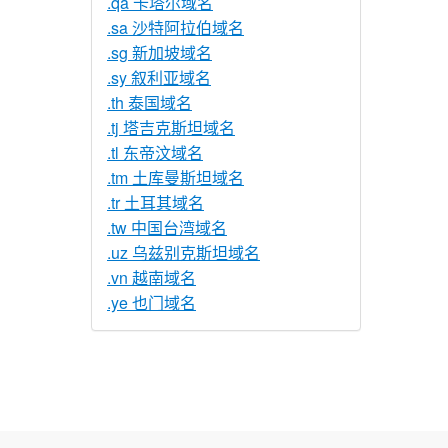
.qa 卡塔尔域名
.sa 沙特阿拉伯域名
.sg 新加坡域名
.sy 叙利亚域名
.th 泰国域名
.tj 塔吉克斯坦域名
.tl 东帝汶域名
.tm 土库曼斯坦域名
.tr 土耳其域名
.tw 中国台湾域名
.uz 乌兹别克斯坦域名
.vn 越南域名
.ye 也门域名