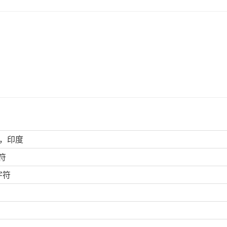
D，印度
符
字符