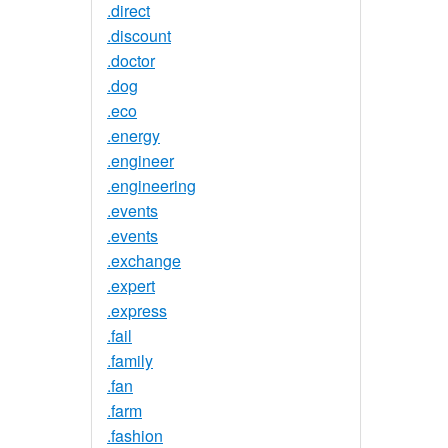
.direct
.discount
.doctor
.dog
.eco
.energy
.engineer
.engineering
.events
.events
.exchange
.expert
.express
.fail
.family
.fan
.farm
.fashion