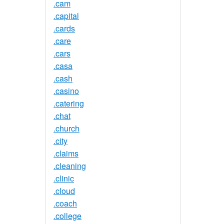
.cam
.capital
.cards
.care
.cars
.casa
.cash
.casino
.catering
.chat
.church
.city
.claims
.cleaning
.clinic
.cloud
.coach
.college