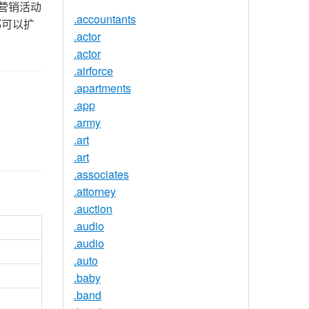
在营销活动
.accountants
都可以扩
.actor
.actor
.airforce
.apartments
.app
.army
.art
.art
.associates
.attorney
.auction
.audio
.audio
.auto
.baby
.band