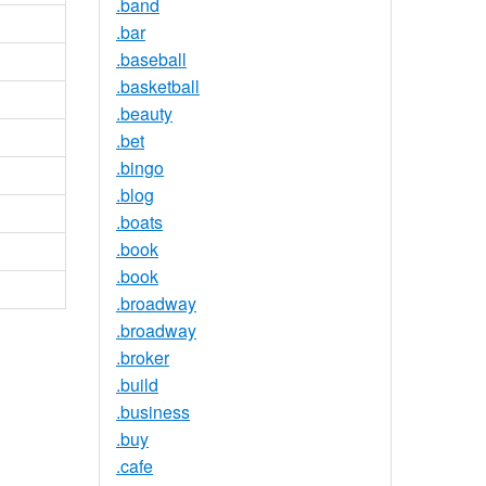
.band
.bar
.baseball
.basketball
.beauty
.bet
.bingo
.blog
.boats
.book
.book
.broadway
.broadway
.broker
.build
.business
.buy
.cafe