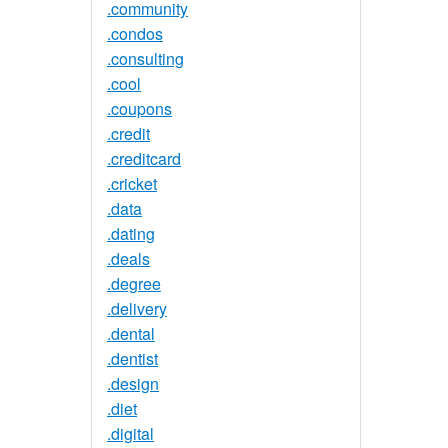
.community
.condos
.consulting
.cool
.coupons
.credit
.creditcard
.cricket
.data
.dating
.deals
.degree
.delivery
.dental
.dentist
.design
.diet
.digital