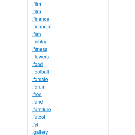
.film
.film
.finance
.financial
.fish
.fishing
.fitness
.flowers
.food
.football
.forsale
.forum
.free
.fund
.furniture
.futbol
.fyi
.gallery