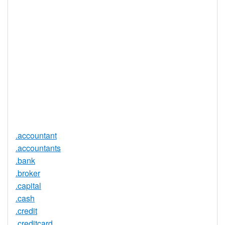
DNSSEC 支
否
持
实时注册
是
注册限制
无
需要文件证
否
明
提供信托代
否
理服务
.accountant
.accountants
.bank
.broker
.capital
.cash
.credit
.creditcard