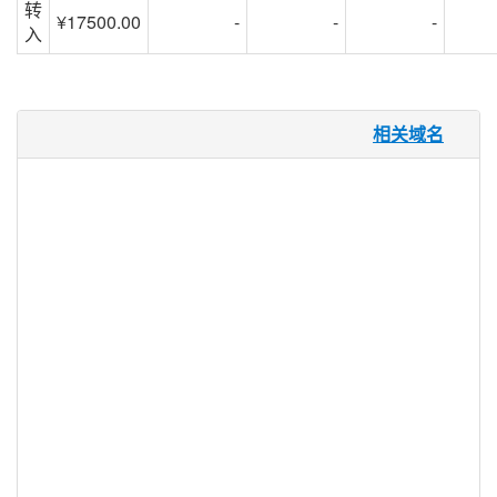
转
¥17500.00
-
-
-
入
.rich 域名
相关域名
尽管 .RICH 向所有注册人开放，但是这个
顶级域名是为了迎合富人，或者那些资产，
财产和收入超过 100 万美元的人。 .RICH
提供了一个可识别的，可识别的，利基的
TLD，旨在创建一个为富人提供服务和产
品，写作奢侈生活和高社会生活方式，或为
富人提供服务和产品的企业，团体和个人社
区， 在网上开辟自己的位置。
.rich 注册机构信息
TLD 类型：新通用顶级域名