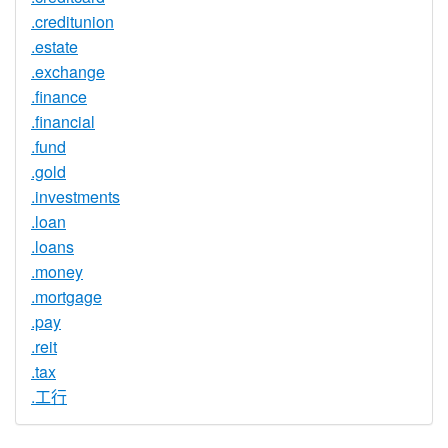
.creditunion
.estate
.exchange
.finance
.financial
.fund
.gold
.investments
.loan
.loans
.money
.mortgage
.pay
.reit
.tax
.工行