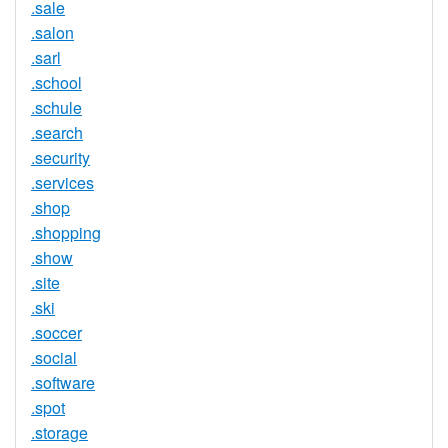
.sale
.salon
.sarl
.school
.schule
.search
.security
.services
.shop
.shopping
.show
.site
.ski
.soccer
.social
.software
.spot
.storage