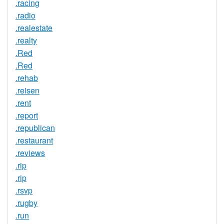
.racing
.radio
.realestate
.realty
.Red
.Red
.rehab
.reisen
.rent
.report
.republican
.restaurant
.reviews
.rip
.rip
.rsvp
.rugby
.run