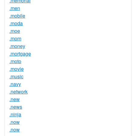
.memorial
.men
.mobile
.moda
.moe
.mom
.money
.mortgage
.moto
.movie
.music
.navy
.network
.new
.news
.ninja
.now
.now