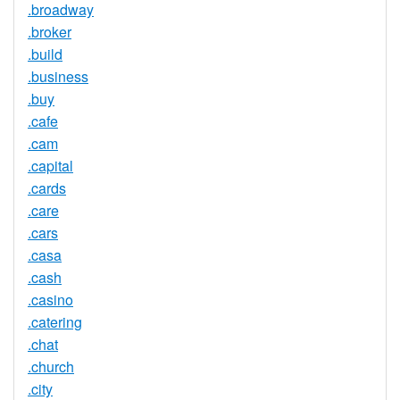
.broadway
.broker
.build
.business
.buy
.cafe
.cam
.capital
.cards
.care
.cars
.casa
.cash
.casino
.catering
.chat
.church
.city