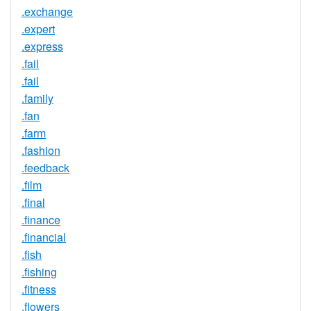
.exchange
.expert
.express
.fail
.fail
.family
.fan
.farm
.fashion
.feedback
.film
.final
.finance
.financial
.fish
.fishing
.fitness
.flowers