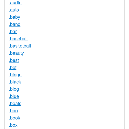
.audio
.auto
.baby
.band
.bar
.baseball
.basketball
.beauty
.best
.bet
.bingo
.black
.blog
.blue
.boats
.boo
.book
.box