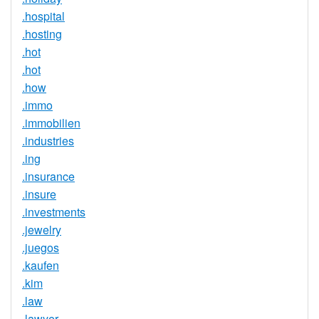
.hospital
.hosting
.hot
.hot
.how
.immo
.immobilien
.industries
.ing
.insurance
.insure
.investments
.jewelry
.juegos
.kaufen
.kim
.law
.lawyer