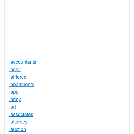
实时注册
是
注册限制
无
需要文件证
否
明
提供信托代
否
理服务
.accountants
.actor
.airforce
.apartments
.app
.army
.art
.associates
.attorney
.auction