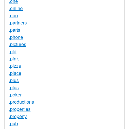
.one
.online
.ooo
.partners
.parts
.phone
.pictures
.pid
.pink
.pizza
.place
.plus
.plus
.poker
.productions
.properties
.property
.pub