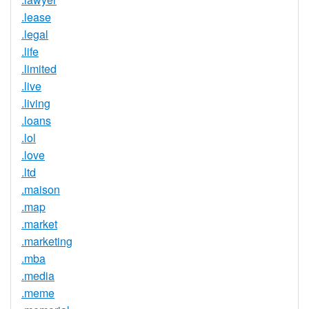
.lease
.legal
.life
.limited
.live
.living
.loans
.lol
.love
.ltd
.maison
.map
.market
.marketing
.mba
.media
.meme