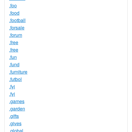
.foo
.food
.football
.forsale
.forum
.free
.free
.fun
.fund
.furniture
.futbol
.fyi
.fyi
.games
.garden
.gifts
.gives
.global