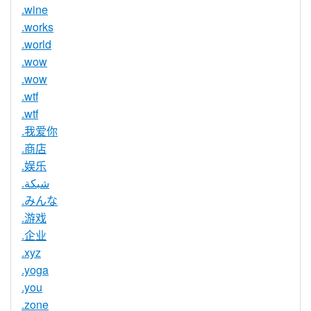
.wine
.works
.world
.wow
.wow
.wtf
.wtf
.我爱你
.商店
.娱乐
.شبكة
.みんな
.游戏
.企业
.xyz
.yoga
.you
.zone