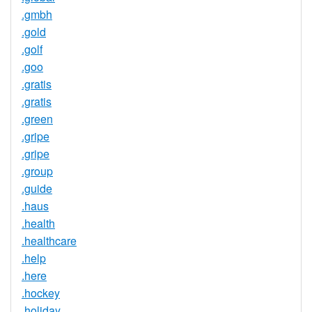
.gmbh
.gold
.golf
.goo
.gratis
.gratis
.green
.gripe
.gripe
.group
.guide
.haus
.health
.healthcare
.help
.here
.hockey
.holiday