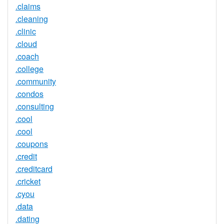
.claims
.cleaning
.clinic
.cloud
.coach
.college
.community
.condos
.consulting
.cool
.cool
.coupons
.credit
.creditcard
.cricket
.cyou
.data
.dating