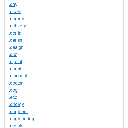
.day
.deals
.degree
.delivery
.dental
.dentist
.design
.diet
.digital
.direct
.discount
.doctor
.dog
.eco
.energy
.engineer
.engineering
.events