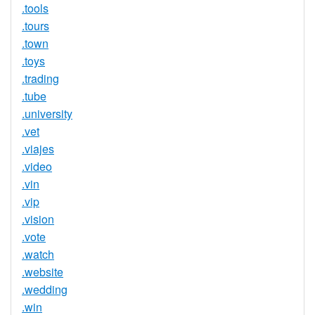
.tools
.tours
.town
.toys
.trading
.tube
.university
.vet
.viajes
.video
.vin
.vip
.vision
.vote
.watch
.website
.wedding
.win