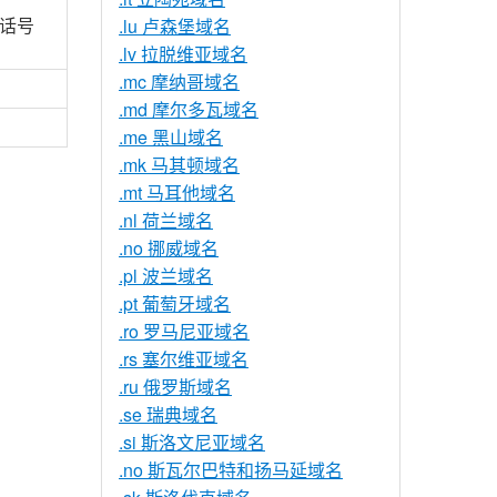
话号
.lu 卢森堡域名
.lv 拉脱维亚域名
.mc 摩纳哥域名
.md 摩尔多瓦域名
.me 黑山域名
.mk 马其顿域名
.mt 马耳他域名
.nl 荷兰域名
.no 挪威域名
.pl 波兰域名
.pt 葡萄牙域名
.ro 罗马尼亚域名
.rs 塞尔维亚域名
.ru 俄罗斯域名
.se 瑞典域名
.si 斯洛文尼亚域名
.no 斯瓦尔巴特和扬马延域名