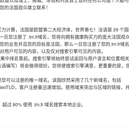
。居住在欧盟以及瑞士、挪威、冰岛和列支敦士登的任何公司或个人都
域名并与您的法国观众建立联系！
购买力计算，法国是欧盟第二大经济体，世界第七！法语是 29 个国
一旦您注册了 .tm.fr域名，您将向拥有健康购买力的庞大法国观
的业务并且您的目标是法国，那么一旦您注册了您的.tm.fr域
对用户可见的内容，以及仅对搜索引擎可见的内容。
搜索结果中排名靠前。搜索引擎将始终尝试返回与用户语言和位置相
名（用法语编写）将会做得很好。您将使搜索引擎满意，更重要的是，
并不是您可以注册的唯一域名。该国欣然采用了几个新域名，包括
这些新的 GeoTLD，客户注册量迅速增加。使用域来突出与区域的链接，
超过 80% 使用 .tm.fr 域名搜索本地企业。