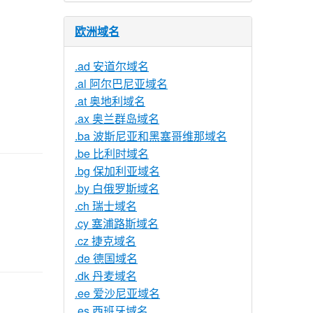
欧洲域名
。
.ad 安道尔域名
.al 阿尔巴尼亚域名
.at 奥地利域名
.ax 奥兰群岛域名
.ba 波斯尼亚和黑塞哥维那域名
.be 比利时域名
.bg 保加利亚域名
.by 白俄罗斯域名
.ch 瑞士域名
.cy 塞浦路斯域名
.cz 捷克域名
.de 德国域名
.dk 丹麦域名
.ee 爱沙尼亚域名
.es 西班牙域名