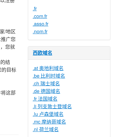
可以注册
.fr
.com.fr
.asso.fr
家/地区
.nom.fr
众推广您
名，您就
西欧域名
关的结
.at 奥地利域名
您的目标
.be 比利时域名
.ch 瑞士域名
.de 德国域名
并将这部
.fr 法国域名
.li 列支敦士登域名
.lu 卢森堡域名
.mc 摩纳哥域名
.nl 荷兰域名