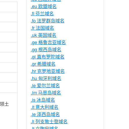
.eu 欧盟域名
.fi 芬兰域名
.fo 法罗群岛域名
.fr 法国域名
.uk 英国域名
.ge 格鲁吉亚域名
.gg 根西岛域名
.gi 直布罗陀域名
.gr 希腊域名
.hr 克罗地亚域名
.hu 匈牙利域名
.ie 爱尔兰域名
.im 马恩岛域名
.is 冰岛域名
领土
.it 意大利域名
.je 泽西岛域名
.li 列支敦士登域名
.lt 立陶宛域名