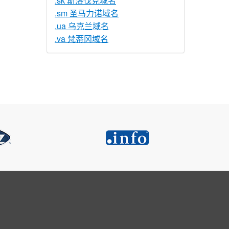
.sk 斯洛伐克域名
.sm 圣马力诺域名
.ua 乌克兰域名
.va 梵蒂冈域名