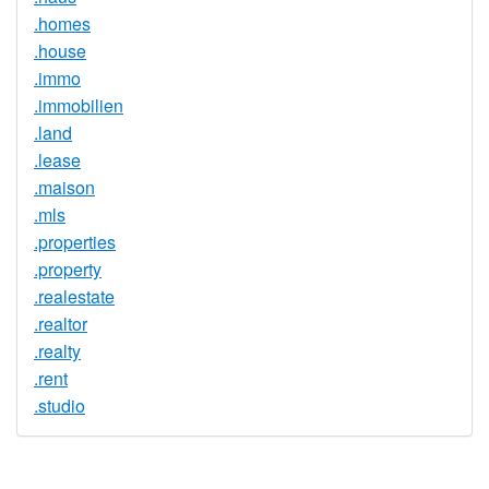
.homes
.house
.immo
.immobilien
.land
.lease
.maison
.mls
.properties
.property
.realestate
.realtor
.realty
.rent
.studio