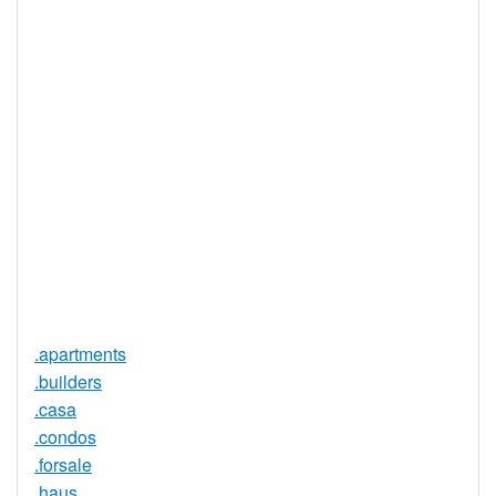
WHOIS 隐私
是
服务可用
DNSSEC 支
否
持
实时注册
是
注册限制
无
需要文件证
否
明
提供信托代
否
理服务
.apartments
.builders
.casa
.condos
.forsale
.haus