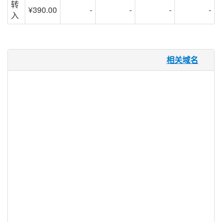
转
¥390.00
-
-
-
-
入
.villas 域名
相关域名
“villas”原本就是古罗马的一个上流社会的宅
邸，但从那以后，这里已经演变成包含了许
多不同的含义，特别是在住房领域。 因为
“villas”是拉丁语，所以它在许多不同的国家
和文化中有意义，使其成为全球市场的关键
词。 .VILLAS为这个术语提供了一个相关的
顶级域名（TLD），为国际房屋社区（从房
地产经纪人）到设计者创造了一个数字中
心。 .VILLAS 可以由任何实体注册，使这
个 TLD 既灵活又独特。